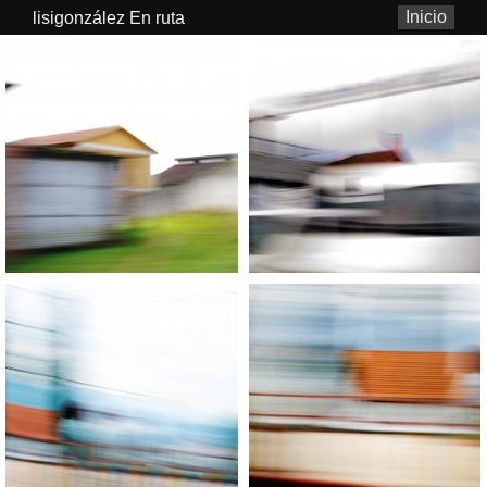
Inicio
lisigonzález En ruta